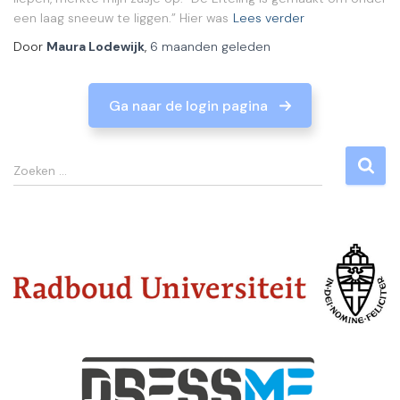
een laag sneeuw te liggen.” Hier was
Lees verder
Door
Maura Lodewijk
,
6 maanden
geleden
Ga naar de login pagina
Zoeken …