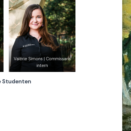
Valérie Simons | Commissaris
intern
e Studenten