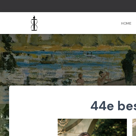
HOME
44e be