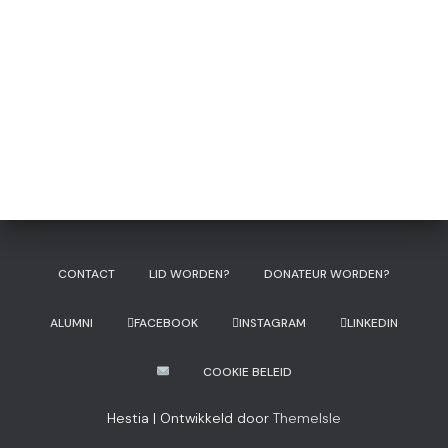
CONTACT
LID WORDEN?
DONATEUR WORDEN?
ALUMNI
FACEBOOK
INSTAGRAM
LINKEDIN
COOKIE BELEID
Hestia | Ontwikkeld door
ThemeIsle