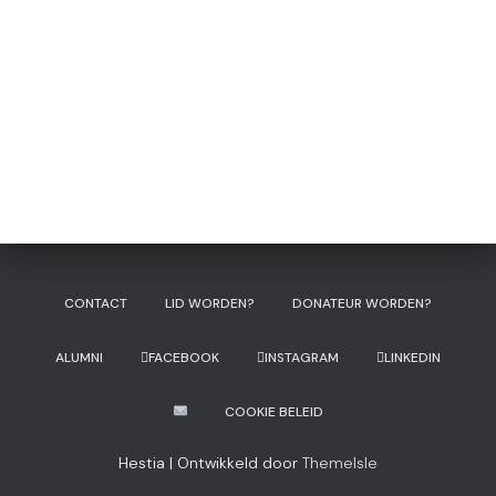
CONTACT
LID WORDEN?
DONATEUR WORDEN?
ALUMNI
FACEBOOK
INSTAGRAM
LINKEDIN
COOKIE BELEID
Hestia | Ontwikkeld door
ThemeIsle