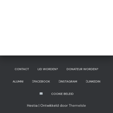
CONTACT
LID WORDEN?
DONATEUR WORDEN?
ALUMNI
FACEBOOK
INSTAGRAM
LINKEDIN
COOKIE BELEID
Hestia | Ontwikkeld door
ThemeIsle