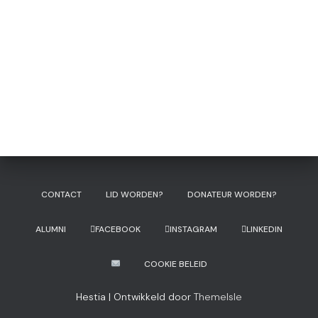
CONTACT
LID WORDEN?
DONATEUR WORDEN?
ALUMNI
FACEBOOK
INSTAGRAM
LINKEDIN
COOKIE BELEID
Hestia | Ontwikkeld door
ThemeIsle