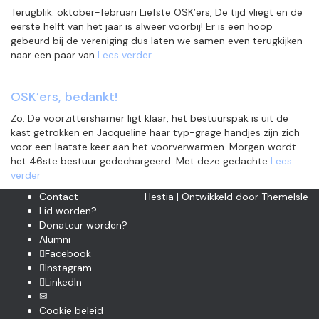
Terugblik: oktober-februari Liefste OSK’ers, De tijd vliegt en de
eerste helft van het jaar is alweer voorbij! Er is een hoop
gebeurd bij de vereniging dus laten we samen even terugkijken
naar een paar van
Lees verder
OSK’ers, bedankt!
Zo. De voorzittershamer ligt klaar, het bestuurspak is uit de
kast getrokken en Jacqueline haar typ-grage handjes zijn zich
voor een laatste keer aan het voorverwarmen. Morgen wordt
het 46ste bestuur gedechargeerd. Met deze gedachte
Lees
verder
Contact
Hestia | Ontwikkeld door
ThemeIsle
Lid worden?
Donateur worden?
Alumni
Facebook
Instagram
LinkedIn
✉
Cookie beleid