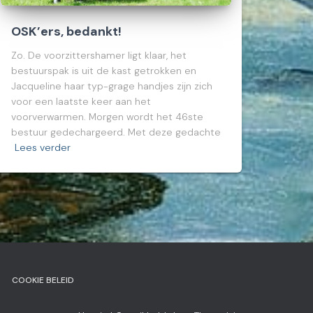
OSK’ers, bedankt!
Zo. De voorzittershamer ligt klaar, het
bestuurspak is uit de kast getrokken en
Jacqueline haar typ-grage handjes zijn zich
voor een laatste keer aan het
voorverwarmen. Morgen wordt het 46ste
bestuur gedechargeerd. Met deze gedachte
Lees verder
COOKIE BELEID