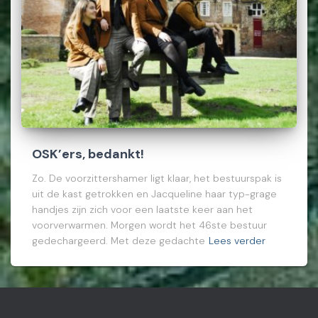
OSK’ers, bedankt!
Zo. De voorzittershamer ligt klaar, het bestuurspak is
uit de kast getrokken en Jacqueline haar typ-grage
handjes zijn zich voor een laatste keer aan het
voorverwarmen. Morgen wordt het 46ste bestuur
gedechargeerd. Met deze gedachte
Lees verder