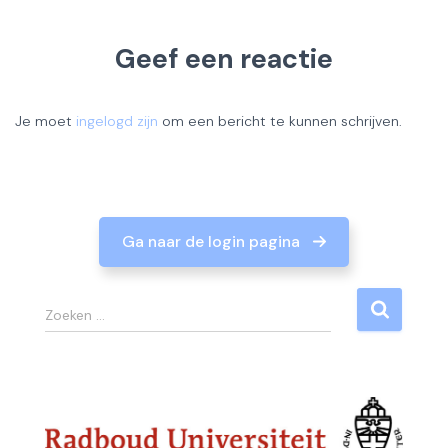
Geef een reactie
Je moet
ingelogd zijn
om een bericht te kunnen schrijven.
Ga naar de login pagina
Z
Zoeken …
o
e
k
e
n
n