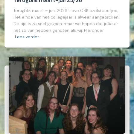
Terugblik maart-juli 25/26
Terugblik maart – juni 2026 Lieve OSKiezelsteentjes,
Het einde van het collegejaar is alweer aangebroken!
De tijd is zo snel gegaan, maar we hopen dat jullie er
net zo van hebben genoten als wij. Hieronder
Lees verder