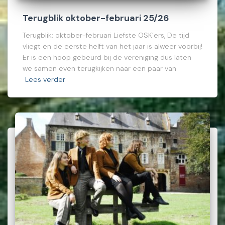
Terugblik oktober-februari 25/26
Terugblik: oktober-februari Liefste OSK’ers, De tijd
vliegt en de eerste helft van het jaar is alweer voorbij!
Er is een hoop gebeurd bij de vereniging dus laten
we samen even terugkijken naar een paar van
Lees verder