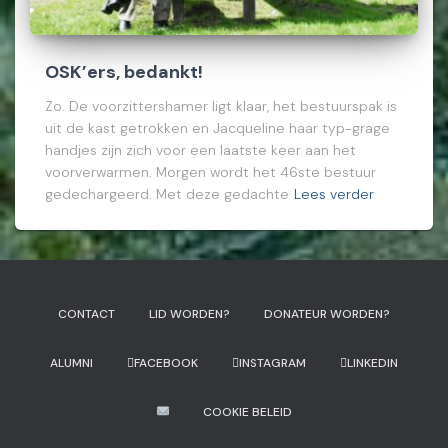
OSK’ers, bedankt!
Zo. De voorzittershamer ligt klaar, het bestuurspak is
uit de kast getrokken en Jacqueline haar typ-grage
handjes zijn zich voor een laatste keer aan het
voorverwarmen. Morgen wordt het 46ste bestuur
gedechargeerd. Met deze gedachte
Lees verder
CONTACT
LID WORDEN?
DONATEUR WORDEN?
ALUMNI
FACEBOOK
INSTAGRAM
LINKEDIN
COOKIE BELEID