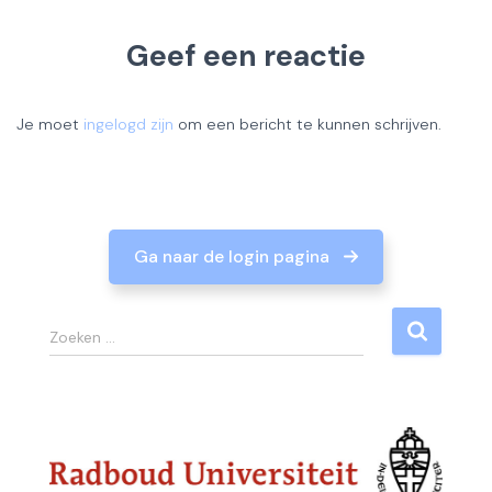
Geef een reactie
Je moet
ingelogd zijn
om een bericht te kunnen schrijven.
Ga naar de login pagina
Z
Zoeken …
o
e
k
e
n
n