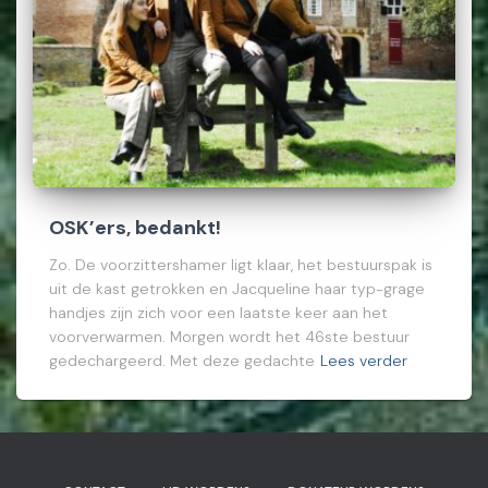
OSK’ers, bedankt!
Zo. De voorzittershamer ligt klaar, het bestuurspak is
uit de kast getrokken en Jacqueline haar typ-grage
handjes zijn zich voor een laatste keer aan het
voorverwarmen. Morgen wordt het 46ste bestuur
gedechargeerd. Met deze gedachte
Lees verder