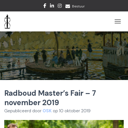
Bestuur
TOGGL
Radboud Master’s Fair – 7
november 2019
Gepubliceerd door
OSK
op
10 oktober 2019