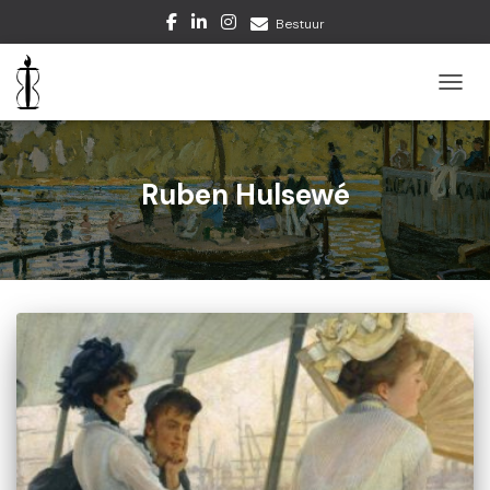
Bestuur
TOGGL
Ruben Hulsewé