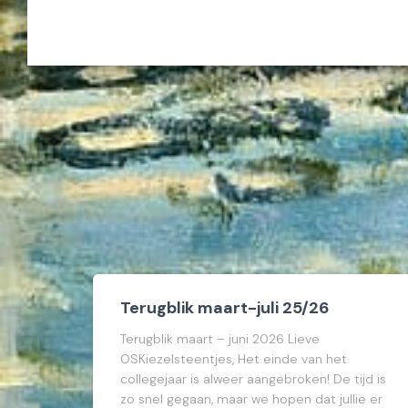
Terugblik maart-juli 25/26
Terugblik maart – juni 2026 Lieve
OSKiezelsteentjes, Het einde van het
collegejaar is alweer aangebroken! De tijd is
zo snel gegaan, maar we hopen dat jullie er