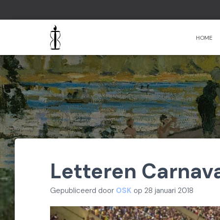
HOME
Letteren Carnava
Gepubliceerd door
OSK
op
28 januari 2018