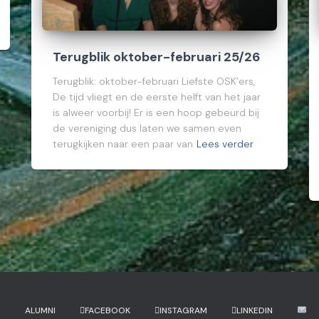
Terugblik oktober-februari 25/26
Terugblik: oktober-februari Liefste OSK’ers,
De tijd vliegt en de eerste helft van het jaar
is alweer voorbij! Er is een hoop gebeurd bij
de vereniging dus laten we samen even
terugkijken naar een paar van
Lees verder
?
ALUMNI
FACEBOOK
INSTAGRAM
LINKEDIN