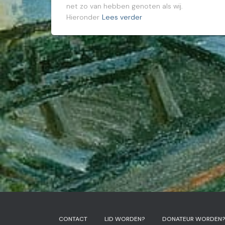
net zo van hebben genoten als wij.
Hieronder
Lees verder
CONTACT
LID WORDEN?
DONATEUR WORDEN