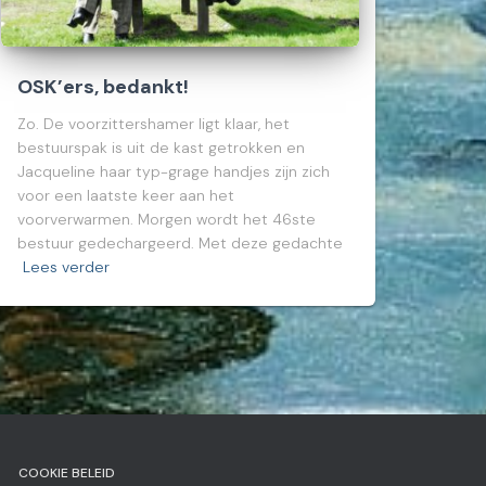
OSK’ers, bedankt!
Zo. De voorzittershamer ligt klaar, het
bestuurspak is uit de kast getrokken en
Jacqueline haar typ-grage handjes zijn zich
voor een laatste keer aan het
voorverwarmen. Morgen wordt het 46ste
bestuur gedechargeerd. Met deze gedachte
Lees verder
COOKIE BELEID