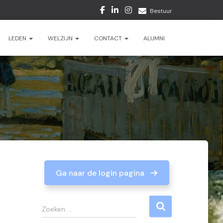
Bestuur
LEDEN
WELZIJN
CONTACT
ALUMNI
Ga naar de login pagina
Z
Zoeken …
o