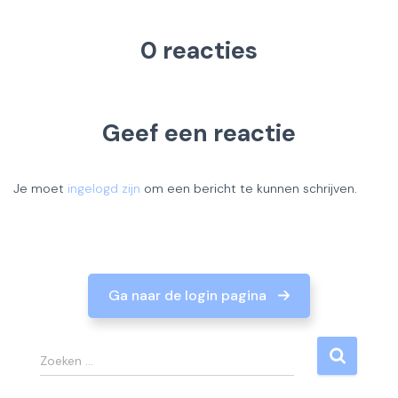
0 reacties
Geef een reactie
Je moet
ingelogd zijn
om een bericht te kunnen schrijven.
Ga naar de login pagina
Z
Zoeken …
o
e