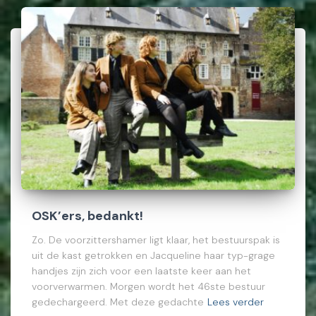
OSK’ers, bedankt!
Zo. De voorzittershamer ligt klaar, het bestuurspak is
uit de kast getrokken en Jacqueline haar typ-grage
handjes zijn zich voor een laatste keer aan het
voorverwarmen. Morgen wordt het 46ste bestuur
gedechargeerd. Met deze gedachte
Lees verder