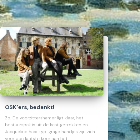
OSK’ers, bedankt!
Zo. De voorzittershamer ligt klaar, het
bestuurspak is uit de kast getrokken en
Jacqueline haar typ-grage handjes zijn zich
voor een laatste keer aan het