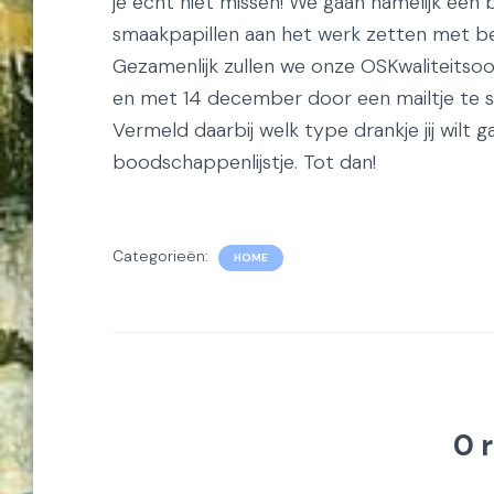
je echt niet missen! We gaan namelijk een bi
smaakpapillen aan het werk zetten met be
Gezamenlijk zullen we onze OSKwaliteitso
en met 14 december door een mailtje te 
Vermeld daarbij welk type drankje jij wilt g
boodschappenlijstje. Tot dan!
Categorieën:
HOME
0 