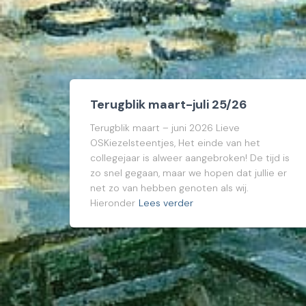
Terugblik maart-juli 25/26
Terugblik maart – juni 2026 Lieve
OSKiezelsteentjes, Het einde van het
collegejaar is alweer aangebroken! De tijd is
zo snel gegaan, maar we hopen dat jullie er
net zo van hebben genoten als wij.
Hieronder
Lees verder