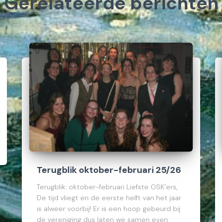
Gerelateerde berichten
Terugblik oktober-februari 25/26
Terugblik: oktober-februari Liefste OSK’ers,
De tijd vliegt en de eerste helft van het jaar
is alweer voorbij! Er is een hoop gebeurd bij
de vereniging dus laten we samen even