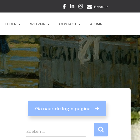
Bestuur
LEDEN
WELZIJN
CONTACT
ALUMNI
Ga naar de login pagina
Z
Zoeken …
o