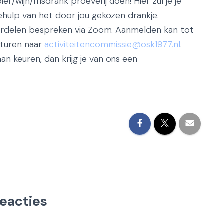
er/wijn/frisdrank proeverij doen! Hier zul je je
hulp van het door jou gekozen drankje.
ordelen bespreken via Zoom. Aanmelden kan tot
sturen naar
activiteitencommissie@osk1977.nl
.
aan keuren, dan krijg je van ons een
reacties