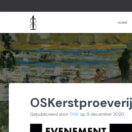
HOME
OSKerstproeveri
Gepubliceerd door
OSK
op
9 december 2020