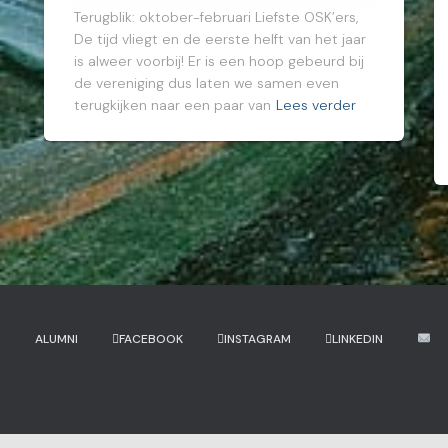
Terugblik: oktober-februari Liefste OSK’ers,
De tijd vliegt en de eerste helft van het jaar
is alweer voorbij! Er is een hoop gebeurd bij
de vereniging dus laten we samen even
terugkijken naar een paar van
Lees verder
?
ALUMNI
FACEBOOK
INSTAGRAM
LINKEDIN
WP2Social Auto Publish
Powered By :
XYZScripts.com