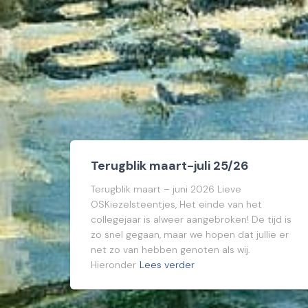
Terugblik maart-juli 25/26
Terugblik maart – juni 2026 Lieve
OSKiezelsteentjes, Het einde van het
collegejaar is alweer aangebroken! De tijd is
zo snel gegaan, maar we hopen dat jullie er
net zo van hebben genoten als wij.
Hieronder
Lees verder