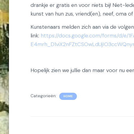
drankje er gratis en voor niets bij! Niet-l
kunst van hun zus, vriend(en), neef, oma o
Kunstenaars melden zich aan via de volge
link:
https://docs.google.com/forms/d/e/1
E4mrh_D1viX2nFZtCSOwLdUjIO3ccWQnynD
Hopelijk zien we jullie dan maar voor nu ee
Categorieën:
HOME