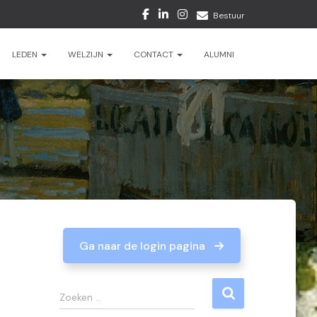
Bestuur
LEDEN
WELZIJN
CONTACT
ALUMNI
Ga naar de login pagina
Z
Zoeken …
o