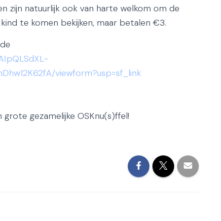
eden zijn natuurlijk ook van harte welkom om de
f kind te komen bekijken, maar betalen €3.
nde
FAIpQLSdXL-
hw12K62fA/viewform?usp=sf_link
n grote gezamelijke OSKnu(s)ffel!