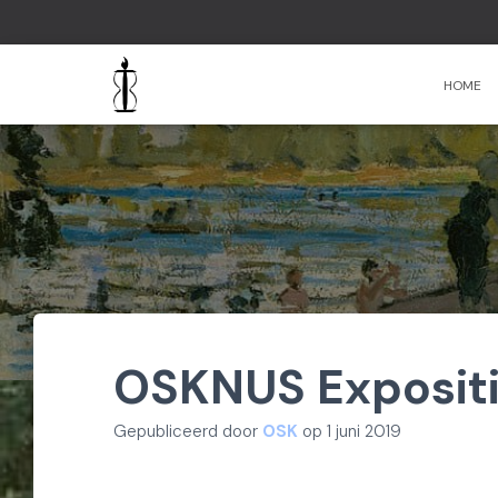
HOME
OSKNUS Expositie
Gepubliceerd door
OSK
op
1 juni 2019