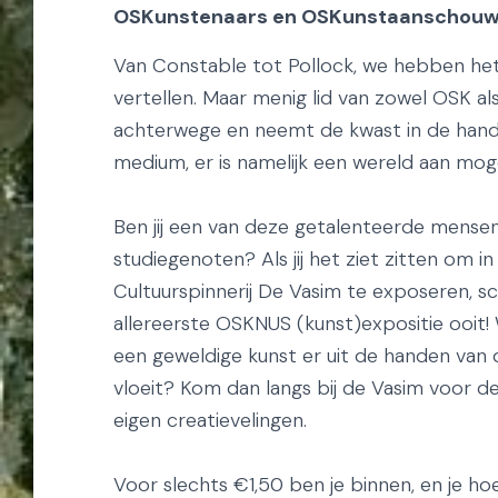
OSKunstenaars en OSKunstaanschouw
Van Constable tot Pollock, we hebben het
vertellen. Maar menig lid van zowel OSK als
achterwege en neemt de kwast in de han
medium, er is namelijk een wereld aan moge
Ben jij een van deze getalenteerde mensen 
studiegenoten? Als jij het ziet zitten om i
Cultuurspinnerij De Vasim te exposeren, schr
allereerste OSKNUS (kunst)expositie ooit!
een geweldige kunst er uit de handen van 
vloeit? Kom dan langs bij de Vasim voor d
eigen creatievelingen.
Voor slechts €1,50 ben je binnen, en je hoef