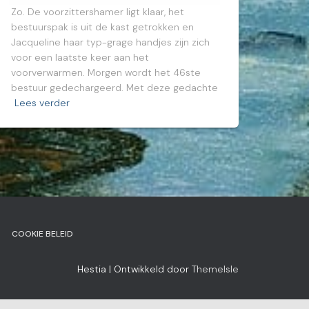
Zo. De voorzittershamer ligt klaar, het
bestuurspak is uit de kast getrokken en
Jacqueline haar typ-grage handjes zijn zich
voor een laatste keer aan het
voorverwarmen. Morgen wordt het 46ste
bestuur gedechargeerd. Met deze gedachte
Lees verder
COOKIE BELEID
Hestia | Ontwikkeld door
ThemeIsle