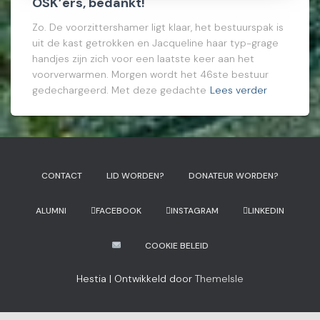
OSK’ers, bedankt!
Zo. De voorzittershamer ligt klaar, het bestuurspak is
uit de kast getrokken en Jacqueline haar typ-grage
handjes zijn zich voor een laatste keer aan het
voorverwarmen. Morgen wordt het 46ste bestuur
gedechargeerd. Met deze gedachte
Lees verder
CONTACT
LID WORDEN?
DONATEUR WORDEN?
ALUMNI
FACEBOOK
INSTAGRAM
LINKEDIN
COOKIE BELEID
Hestia | Ontwikkeld door
ThemeIsle
WP2Social Auto Publish
Powered By :
XYZScripts.com